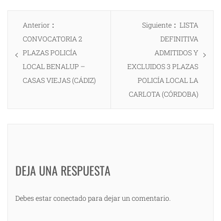
Navegación
Entrada
Entrada
Anterior
Siguiente
LISTA
de
anterior:
siguiente:
CONVOCATORIA 2
DEFINITIVA
entradas
PLAZAS POLICÍA
ADMITIDOS Y
LOCAL BENALUP –
EXCLUIDOS 3 PLAZAS
CASAS VIEJAS (CÁDIZ)
POLICÍA LOCAL LA
CARLOTA (CÓRDOBA)
DEJA UNA RESPUESTA
Debes estar conectado para dejar un comentario.