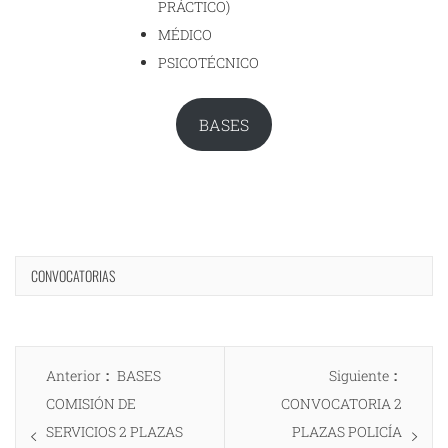
PRÁCTICO)
MÉDICO
PSICOTÉCNICO
BASES
CONVOCATORIAS
Navegación
Entrada
Entrad
Anterior
BASES
Siguiente
de
anterior:
siguien
COMISIÓN DE
CONVOCATORIA 2
entradas
SERVICIOS 2 PLAZAS
PLAZAS POLICÍA