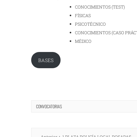
CONOCIMIENTOS (TEST)
FÍSICAS
PSICOTÉCNICO
CONOCIMIENTOS (CASO PRÁC
MÉDICO
BASES
CONVOCATORIAS
Navegación
Entrada
Anterior
1 PLAZA POLICÍA LOCAL POSADAS