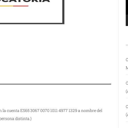
C
C
(
C
n la cuenta ES65 3067 0070 1011 4977 1329 a nombre del
(
ersona distinta.)