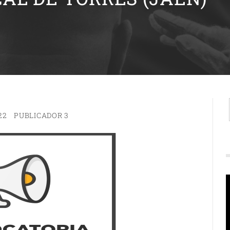
22
PUBLICADOR 3
R
d
v