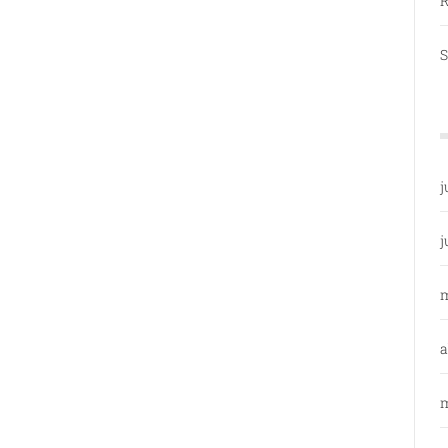
R
S
j
j
a
m