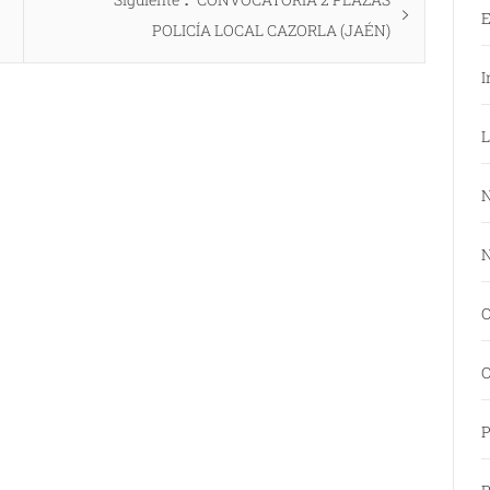
E
siguiente:
POLICÍA LOCAL CAZORLA (JAÉN)
I
L
N
N
O
O
P