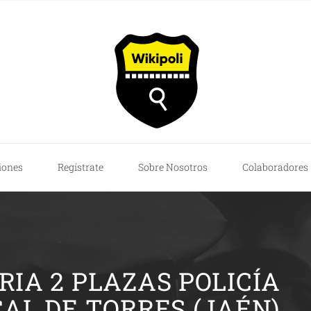
iones
Regístrate
Sobre Nosotros
Colaboradores
IA 2 PLAZAS POLICÍA
AL DE TORRES (JAÉN)