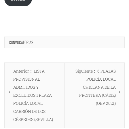
CONVOCATORIAS
Navegación
Entrada
Entrada
Anterior
LISTA
Siguiente
6 PLAZAS
de
anterior:
siguiente:
PROVISIONAL
POLICÍA LOCAL
entradas
ADMITIDOS Y
CHICLANA DE LA
EXCLUIDOS 1 PLAZA
FRONTERA (CÁDIZ)
POLICÍA LOCAL
(OEP 2021)
CARRIÓN DE LOS
CÉSPEDES (SEVILLA)