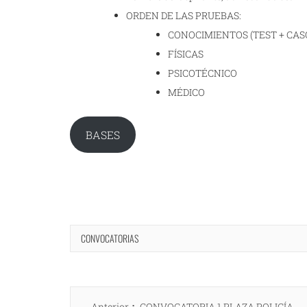
ORDEN DE LAS PRUEBAS:
CONOCIMIENTOS (TEST + CAS
FÍSICAS
PSICOTÉCNICO
MÉDICO
BASES
CONVOCATORIAS
Navegación
Entrada
Anterior
CONVOCATORIA 1 PLAZA POLICÍA