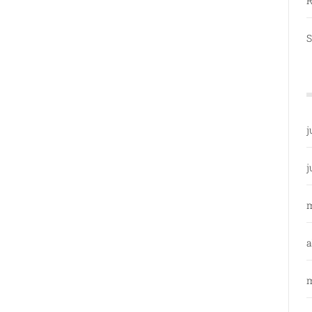
R
S
j
j
a
m