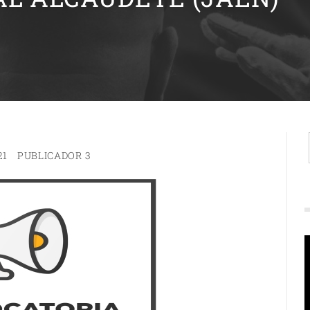
21
PUBLICADOR 3
R
d
v