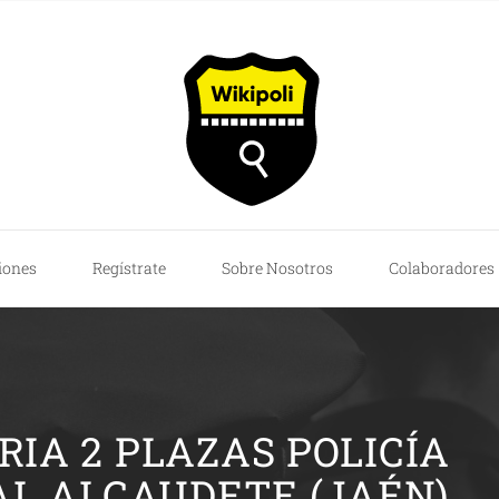
iones
Regístrate
Sobre Nosotros
Colaboradores
IA 2 PLAZAS POLICÍA
AL ALCAUDETE (JAÉN)