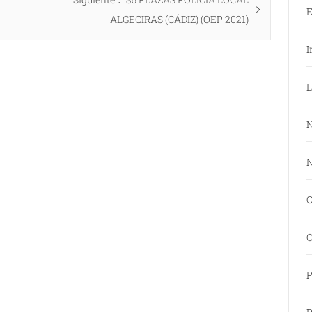
E
siguiente:
ALGECIRAS (CÁDIZ) (OEP 2021)
I
L
N
N
O
O
P