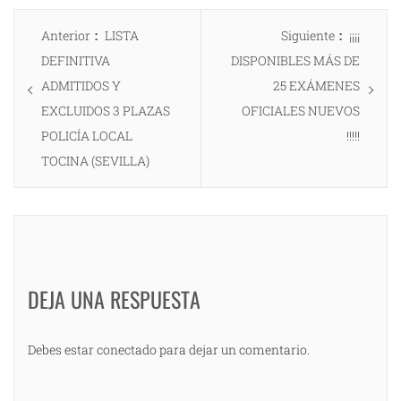
Navegación
Entrada
Entrada
Anterior
LISTA
Siguiente
¡¡¡¡
de
anterior:
siguiente
DEFINITIVA
DISPONIBLES MÁS DE
entradas
ADMITIDOS Y
25 EXÁMENES
EXCLUIDOS 3 PLAZAS
OFICIALES NUEVOS
POLICÍA LOCAL
!!!!!
TOCINA (SEVILLA)
DEJA UNA RESPUESTA
Debes estar conectado para dejar un comentario.