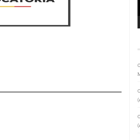
C
C
(
C
(