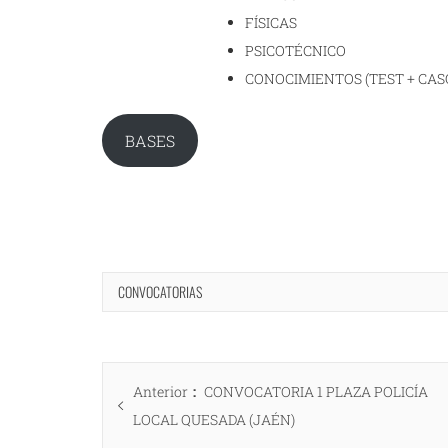
FÍSICAS
PSICOTÉCNICO
CONOCIMIENTOS (TEST + CAS
BASES
CONVOCATORIAS
Navegación
Entrada
Anterior
CONVOCATORIA 1 PLAZA POLICÍA
de
anterior:
LOCAL QUESADA (JAÉN)
entradas