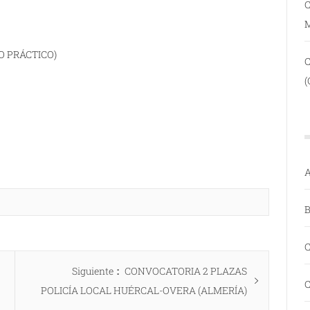
C
O PRÁCTICO)
(
A
B
C
Entrada
Siguiente
CONVOCATORIA 2 PLAZAS
C
siguiente:
POLICÍA LOCAL HUÉRCAL-OVERA (ALMERÍA)