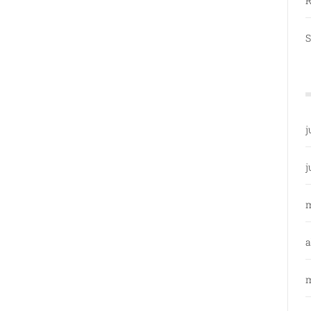
R
S
j
j
a
m