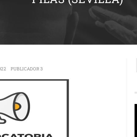
022
PUBLICADOR 3
R
d
v