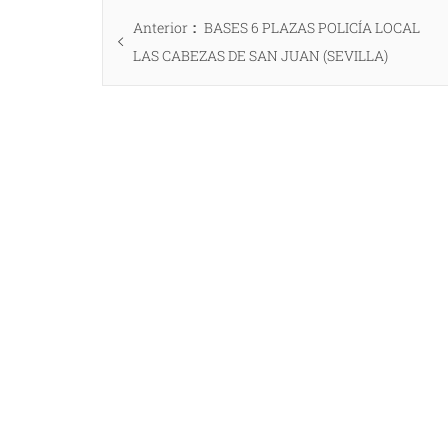
Navegación
Entrada
Anterior
BASES 6 PLAZAS POLICÍA LOCAL
de
anterior:
LAS CABEZAS DE SAN JUAN (SEVILLA)
entradas