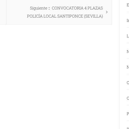
E
Entrada
Siguiente
CONVOCATORIA 4 PLAZAS
siguiente:
POLICÍA LOCAL SANTIPONCE (SEVILLA)
I
L
N
N
O
O
P