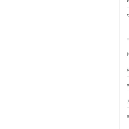
R
S
j
j
a
m