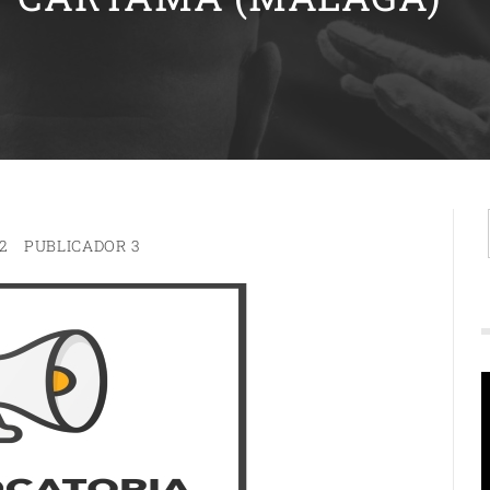
22
PUBLICADOR 3
R
d
v