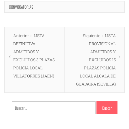
CONVOCATORIAS
Navegación
Entrada
Entrada
Anterior
LISTA
Siguiente
LISTA
de
anterior:
siguiente:
DEFINITIVA
PROVISIONAL
entradas
ADMITIDOS Y
ADMITIDOS Y
EXCLUIDOS 3 PLAZAS
EXCLUIDOS 15
POLICÍA LOCAL
PLAZAS POLICÍA
VILLATORRES (JAÉN)
LOCAL ALCALÁ DE
GUADAIRA (SEVILLA)
Buscar: