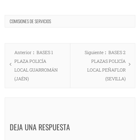
COMISIONES DE SERVICIOS
Navegación
Entrada
Entrada
Anterior
BASES 1
Siguiente
BASES 2
de
anterior:
siguiente:
PLAZA POLICÍA
PLAZAS POLICÍA
entradas
LOCAL GUARROMÁN
LOCAL PEÑAFLOR
(JAÉN)
(SEVILLA)
DEJA UNA RESPUESTA