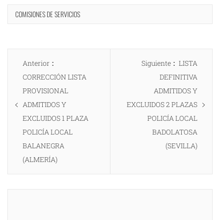
COMISIONES DE SERVICIOS
Navegación
Entrada
Entrada
Anterior
Siguiente
LISTA
de
anterior:
siguiente:
CORRECCIÓN LISTA
DEFINITIVA
entradas
PROVISIONAL
ADMITIDOS Y
ADMITIDOS Y
EXCLUIDOS 2 PLAZAS
EXCLUIDOS 1 PLAZA
POLICÍA LOCAL
POLICÍA LOCAL
BADOLATOSA
BALANEGRA
(SEVILLA)
(ALMERÍA)