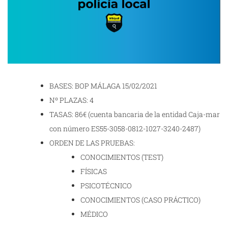
BASES: BOP MÁLAGA 15/02/2021
Nº PLAZAS: 4
TASAS: 86€ (cuenta bancaria de la entidad Caja-mar
con número ES55-3058-0812-1027-3240-2487)
ORDEN DE LAS PRUEBAS:
CONOCIMIENTOS (TEST)
FÍSICAS
PSICOTÉCNICO
CONOCIMIENTOS (CASO PRÁCTICO)
MÉDICO