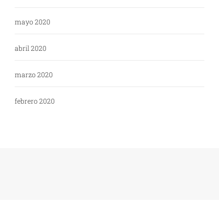
mayo 2020
abril 2020
marzo 2020
febrero 2020
Copyright: WikiPoli - 2020
Tema:
Blog Expert
de
Themeinwp