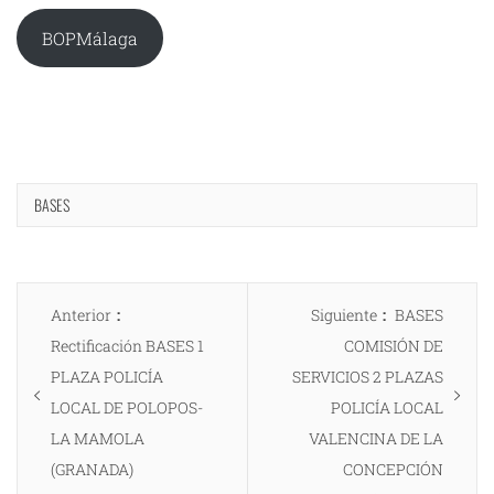
BOPMálaga
BASES
Navegación
Entrada
Entrada
Anterior
Siguiente
BASES
de
anterior:
siguiente:
Rectificación BASES 1
COMISIÓN DE
entradas
PLAZA POLICÍA
SERVICIOS 2 PLAZAS
LOCAL DE POLOPOS-
POLICÍA LOCAL
LA MAMOLA
VALENCINA DE LA
(GRANADA)
CONCEPCIÓN