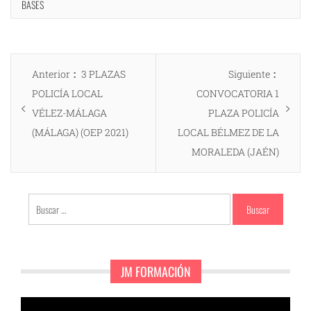
BASES
Navegación
Entrada
Entrad
Anterior
3 PLAZAS
Siguiente
de
anterior:
siguien
POLICÍA LOCAL
CONVOCATORIA 1
entradas
VÉLEZ-MÁLAGA
PLAZA POLICÍA
(MÁLAGA) (OEP 2021)
LOCAL BÉLMEZ DE LA
MORALEDA (JAÉN)
Buscar:
JM FORMACIÓN
Reproductor