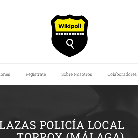
iones
Regístrate
Sobre Nosotros
Colaboradores
PLAZAS POLICÍA LOCAL
TORROX (MÁLAGA)