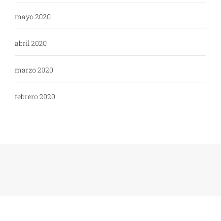
mayo 2020
abril 2020
marzo 2020
febrero 2020
Copyright: WikiPoli - 2020
Tema:
Blog Expert
de
Themeinwp