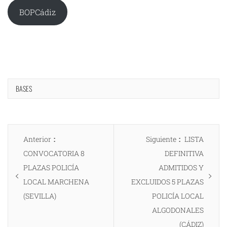
BOPCádiz
BASES
Navegación
Entrada
Entrada
Anterior
Siguiente
LISTA
de
anterior:
siguiente:
CONVOCATORIA 8
DEFINITIVA
entradas
PLAZAS POLICÍA
ADMITIDOS Y
LOCAL MARCHENA
EXCLUIDOS 5 PLAZAS
(SEVILLA)
POLICÍA LOCAL
ALGODONALES
(CÁDIZ)