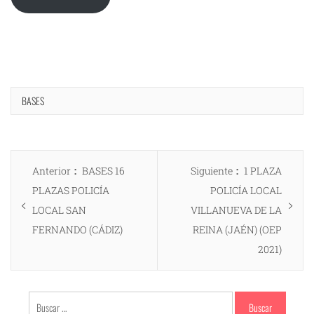
BASES
Navegación
Entrada
Entrada
Anterior
BASES 16
Siguiente
1 PLAZA
de
anterior:
siguiente:
PLAZAS POLICÍA
POLICÍA LOCAL
entradas
LOCAL SAN
VILLANUEVA DE LA
FERNANDO (CÁDIZ)
REINA (JAÉN) (OEP
2021)
Buscar: