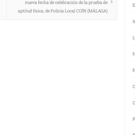
siguiente:
nueva fecha de celebración de la prueba de
E
aptitud física, de Policía Local COÍN (MÁLAGA)
I
L
N
N
O
O
P