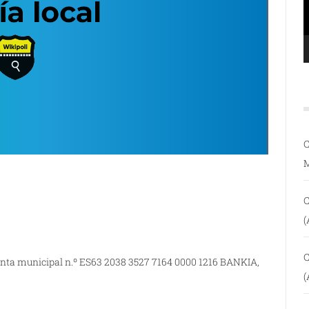
C
C
(
C
enta municipal n.º ES63 2038 3527 7164 0000 1216 BANKIA,
(