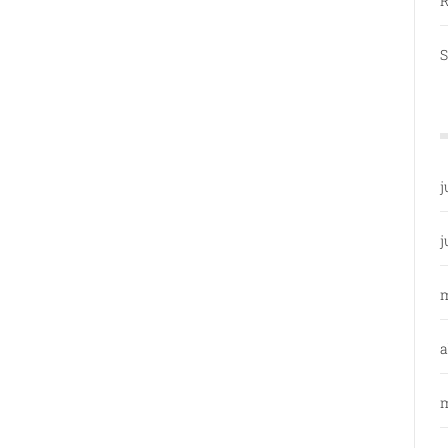
R
S
j
j
a
m