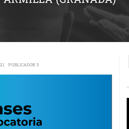
21
PUBLICADOR 3
R
d
v