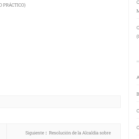
C
O PRÁCTICO)
(
A
B
C
C
Entrada
Siguiente
Resolución de la Alcaldía sobre