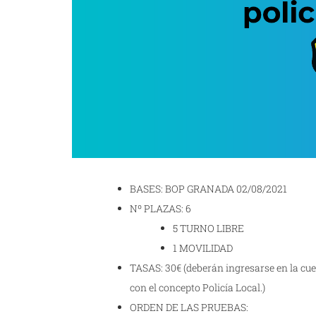
BASES: BOP GRANADA 02/08/2021
Nº PLAZAS: 6
5 TURNO LIBRE
1 MOVILIDAD
TASAS: 30€ (deberán ingresarse en la cu
con el concepto Policía Local.)
ORDEN DE LAS PRUEBAS: