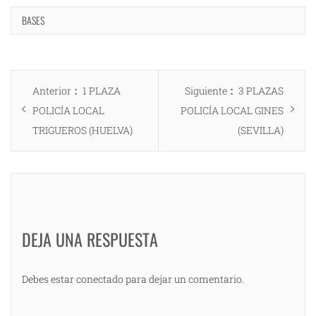
BASES
Navegación
Entrada
Entrada
Anterior
1 PLAZA
Siguiente
3 PLAZAS
de
anterior:
siguiente:
POLICÍA LOCAL
POLICÍA LOCAL GINES
entradas
TRIGUEROS (HUELVA)
(SEVILLA)
DEJA UNA RESPUESTA
Debes estar conectado para dejar un comentario.