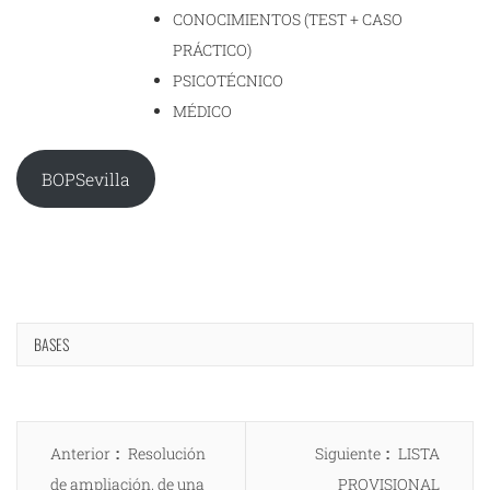
CONOCIMIENTOS (TEST + CASO
PRÁCTICO)
PSICOTÉCNICO
MÉDICO
BOPSevilla
BASES
Navegación
Entrada
Entrada
Anterior
Resolución
Siguiente
LISTA
de
anterior:
siguiente:
de ampliación, de una
PROVISIONAL