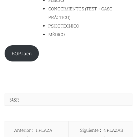
FÍSICAS
CONOCIMIENTOS (TEST + CASO
PRÁCTICO)
PSICOTÉCNICO
MÉDICO
BOPJaén
BASES
Navegación
Entrada
Entrada
Anterior
1 PLAZA
Siguiente
4 PLAZAS
de