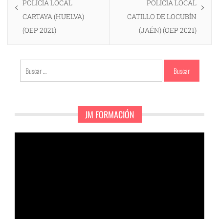
anterior:
siguiente:
POLICÍA LOCAL
POLICÍA LOCAL
entradas
CARTAYA (HUELVA)
CATILLO DE LOCUBÍN
(OEP 2021)
(JAÉN) (OEP 2021)
Buscar:
JM FORMACIÓN
Reproductor
de
vídeo