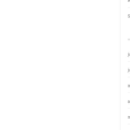
R
S
j
j
a
m