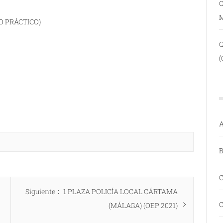
C
O PRÁCTICO)
(
A
B
C
Entrada
Siguiente
1 PLAZA POLICÍA LOCAL CÁRTAMA
C
siguiente:
(MÁLAGA) (OEP 2021)