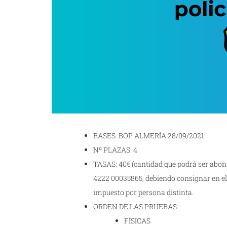
BASES: BOP ALMERÍA 28/09/2021
Nº PLAZAS: 4
TASAS: 40€ (cantidad que podrá ser abon
4222 00035865, debiendo consignar en el
impuesto por persona distinta.
ORDEN DE LAS PRUEBAS:
FÍSICAS