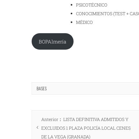
PSICOTÉCNICO
CONOCIMIENTOS (TEST + CAS
MÉDICO
BOPAlmería
BASES
Navegación
Entrada
Anterior
LISTA DEFINITIVA ADMITIDOS Y
de
anterior:
EXCLUIDOS 1 PLAZA POLICÍA LOCAL CENES
entradas
DE LA VEGA (GRANADA)