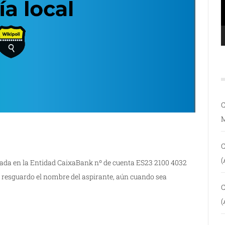
C
C
(
ada en la Entidad CaixaBank nº de cuenta ES23 2100 4032
 resguardo el nombre del aspirante, aún cuando sea
C
(