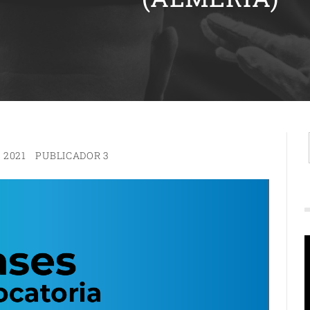
 2021
PUBLICADOR 3
R
d
v