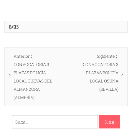
BASES
Navegación
Entrada
Entrad
Anterior
Siguiente
de
anterior:
siguien
CONVOCATORIA 3
CONVOCATORIA 3
entradas
PLAZAS POLICÍA
PLAZAS POLICÍA
LOCAL CUEVAS DEL
LOCAL OSUNA
ALMANZORA
(SEVILLA)
(ALMERÍA)
Buscar: