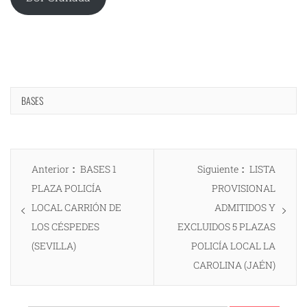
BASES
Navegación
Entrada
Entrada
Anterior
BASES 1
Siguiente
LISTA
de
anterior:
siguiente:
PLAZA POLICÍA
PROVISIONAL
entradas
LOCAL CARRIÓN DE
ADMITIDOS Y
LOS CÉSPEDES
EXCLUIDOS 5 PLAZAS
(SEVILLA)
POLICÍA LOCAL LA
CAROLINA (JAÉN)