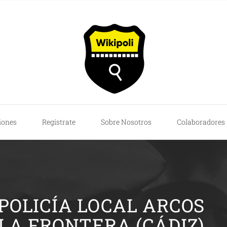
iones
Regístrate
Sobre Nosotros
Colaboradores
 POLICÍA LOCAL ARCOS
 LA FRONTERA (CÁDIZ)