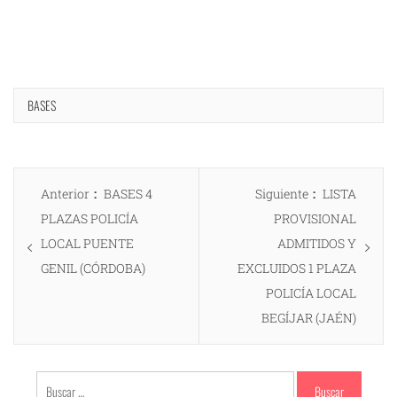
BASES
Navegación
Entrada
Entrada
Anterior
BASES 4
Siguiente
LISTA
de
anterior:
siguiente:
PLAZAS POLICÍA
PROVISIONAL
entradas
LOCAL PUENTE
ADMITIDOS Y
GENIL (CÓRDOBA)
EXCLUIDOS 1 PLAZA
POLICÍA LOCAL
BEGÍJAR (JAÉN)
Buscar: