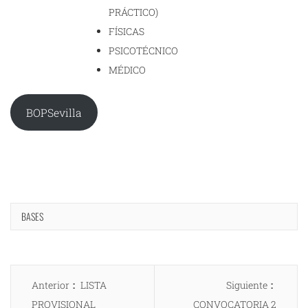
PRÁCTICO)
FÍSICAS
PSICOTÉCNICO
MÉDICO
BOPSevilla
BASES
Navegación
Entrada
Entrad
Anterior
LISTA
Siguiente
de
anterior:
siguien
PROVISIONAL
CONVOCATORIA 2