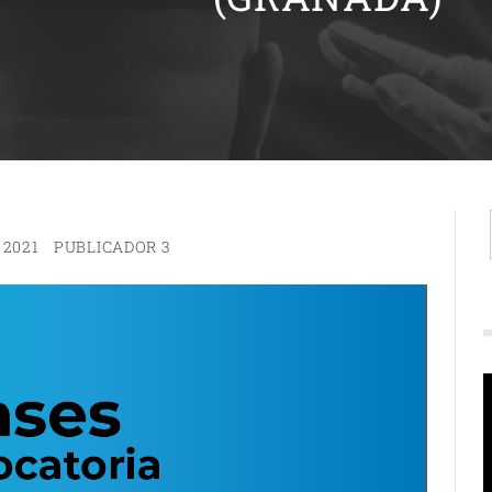
 2021
PUBLICADOR 3
R
d
v