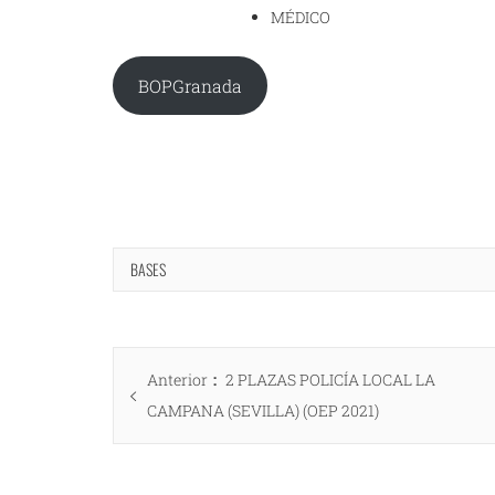
MÉDICO
BOPGranada
BASES
Navegación
Entrada
Anterior
2 PLAZAS POLICÍA LOCAL LA
de
anterior:
CAMPANA (SEVILLA) (OEP 2021)
entradas