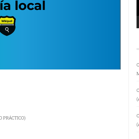
C
C
(
C
O PRÁCTICO)
(