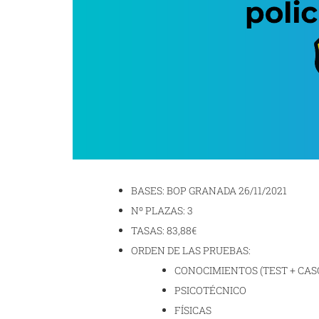
BASES: BOP GRANADA 26/11/2021
Nº PLAZAS: 3
TASAS: 83,88€
ORDEN DE LAS PRUEBAS:
CONOCIMIENTOS (TEST + CAS
PSICOTÉCNICO
FÍSICAS