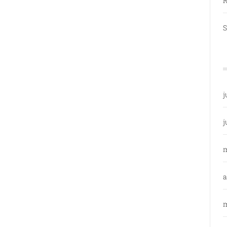
R
S
j
j
a
m