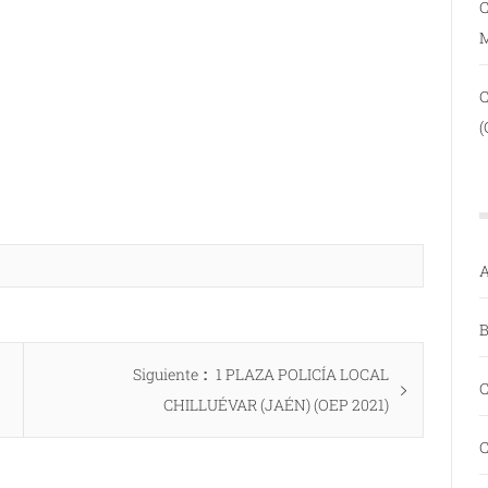
C
(
A
B
Entrada
Siguiente
1 PLAZA POLICÍA LOCAL
C
siguiente:
CHILLUÉVAR (JAÉN) (OEP 2021)
C