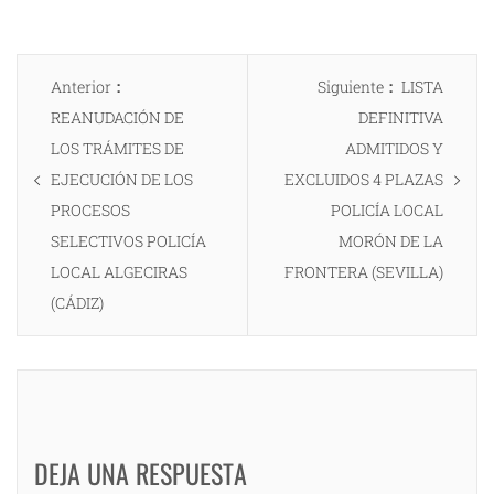
Navegación
Entrada
Entrada
Anterior
Siguiente
LISTA
de
anterior:
siguiente:
REANUDACIÓN DE
DEFINITIVA
entradas
LOS TRÁMITES DE
ADMITIDOS Y
EJECUCIÓN DE LOS
EXCLUIDOS 4 PLAZAS
PROCESOS
POLICÍA LOCAL
SELECTIVOS POLICÍA
MORÓN DE LA
LOCAL ALGECIRAS
FRONTERA (SEVILLA)
(CÁDIZ)
DEJA UNA RESPUESTA