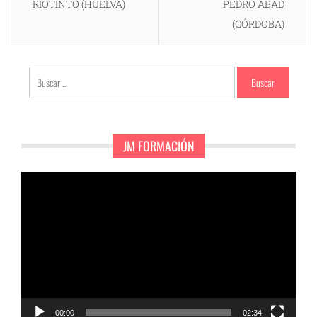
RIOTINTO (HUELVA)
PEDRO ABAD
(CÓRDOBA)
Buscar:
JM FORMACIÓN
Reproductor
de
vídeo
00:00
02:34