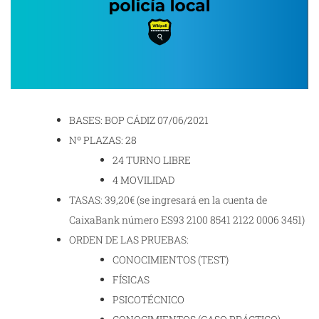
BASES: BOP CÁDIZ 07/06/2021
Nº PLAZAS: 28
24 TURNO LIBRE
4 MOVILIDAD
TASAS: 39,20€ (se ingresará en la cuenta de
CaixaBank número ES93 2100 8541 2122 0006 3451)
ORDEN DE LAS PRUEBAS:
CONOCIMIENTOS (TEST)
FÍSICAS
PSICOTÉCNICO