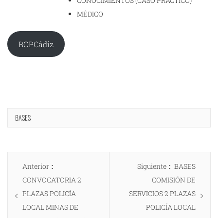
CONOCIMIENTOS (CASO PRÁCTICO)
MÉDICO
BOPCádiz
BASES
Navegación
Entrada
Entrada
Anterior
Siguiente
BASES
de
anterior:
siguiente:
CONVOCATORIA 2
COMISIÓN DE
entradas
PLAZAS POLICÍA
SERVICIOS 2 PLAZAS
LOCAL MINAS DE
POLICÍA LOCAL