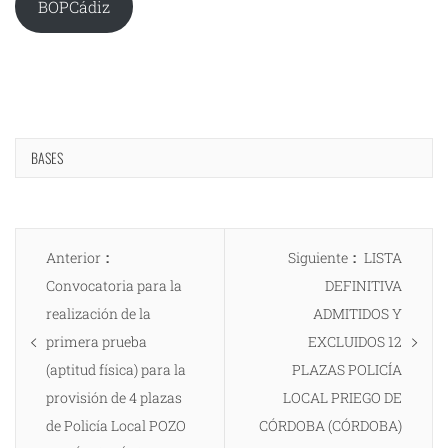
BOPCádiz
BASES
Navegación
Entrada
Entrada
Anterior
Siguiente
LISTA
de
anterior:
siguiente:
Convocatoria para la
DEFINITIVA
entradas
realización de la
ADMITIDOS Y
primera prueba
EXCLUIDOS 12
(aptitud física) para la
PLAZAS POLICÍA
provisión de 4 plazas
LOCAL PRIEGO DE
de Policía Local POZO
CÓRDOBA (CÓRDOBA)