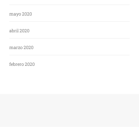
mayo 2020
abril 2020
marzo 2020
febrero 2020
Copyright: WikiPoli - 2020
Tema:
Blog Expert
de
Themeinwp