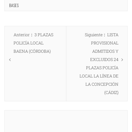
BASES
Navegación
Entrada
Entrada
Anterior
3 PLAZAS
Siguiente
LISTA
de
anterior:
siguiente:
POLICÍA LOCAL
PROVISIONAL
entradas
BAENA (CÓRDOBA)
ADMITIDOS Y
EXCLUIDOS 24
PLAZAS POLICÍA
LOCAL LA LÍNEA DE
LA CONCEPCIÓN
(CÁDIZ)