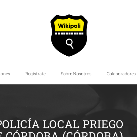
iones
Regístrate
Sobre Nosotros
Colaboradores
POLICÍA LOCAL PRIEGO
E CÓRDOBA (CÓRDOBA)