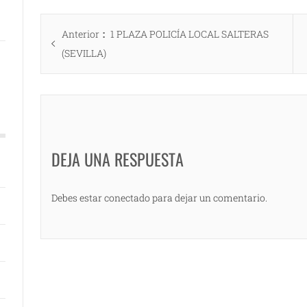
Navegación
Entrada
Anterior
1 PLAZA POLICÍA LOCAL SALTERAS
de
anterior:
(SEVILLA)
entradas
DEJA UNA RESPUESTA
Debes estar conectado para dejar un comentario.