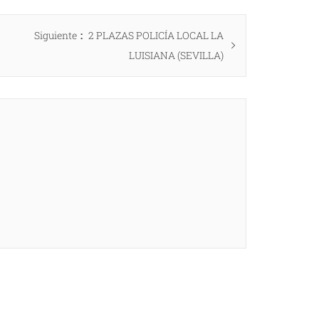
Entrada
Siguiente
2 PLAZAS POLICÍA LOCAL LA
siguiente:
LUISIANA (SEVILLA)