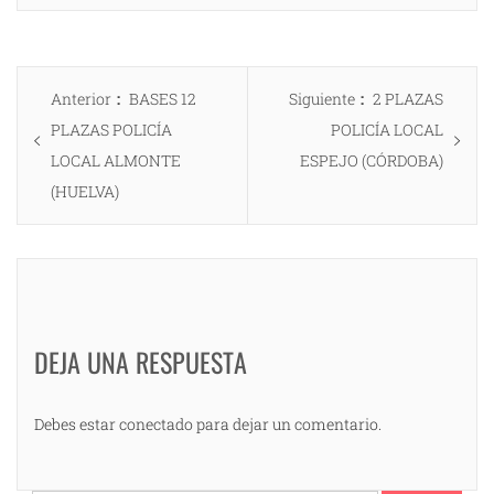
Navegación
Entrada
Entrada
Anterior
BASES 12
Siguiente
2 PLAZAS
de
anterior:
siguiente:
PLAZAS POLICÍA
POLICÍA LOCAL
entradas
LOCAL ALMONTE
ESPEJO (CÓRDOBA)
(HUELVA)
DEJA UNA RESPUESTA
Debes estar conectado para dejar un comentario.