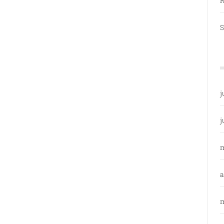
R
S
j
j
a
m