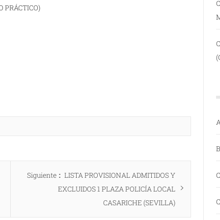
C
O PRÁCTICO)
(
A
B
Entrada
C
Siguiente
LISTA PROVISIONAL ADMITIDOS Y
siguiente:
EXCLUIDOS 1 PLAZA POLICÍA LOCAL
C
CASARICHE (SEVILLA)