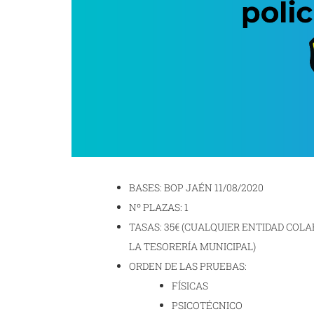
BASES: BOP JAÉN 11/08/2020
Nº PLAZAS: 1
TASAS: 35€ (CUALQUIER ENTIDAD COLA
LA TESORERÍA MUNICIPAL)
ORDEN DE LAS PRUEBAS:
FÍSICAS
PSICOTÉCNICO