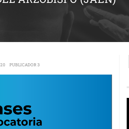
020
PUBLICADOR 3
R
d
v