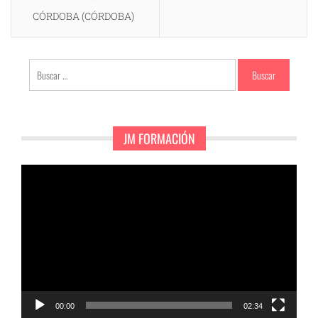
CÓRDOBA (CÓRDOBA)
Buscar:
JM FORMACIÓN
Reproductor
de
vídeo
00:00
02:34