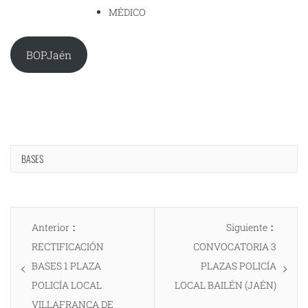
MÉDICO
BOPJaén
BASES
Navegación
Entrada
Entrad
Anterior
Siguiente
de
anterior:
siguien
RECTIFICACIÓN
CONVOCATORIA 3
entradas
BASES 1 PLAZA
PLAZAS POLICÍA
POLICÍA LOCAL
LOCAL BAILÉN (JAÉN)
VILLAFRANCA DE