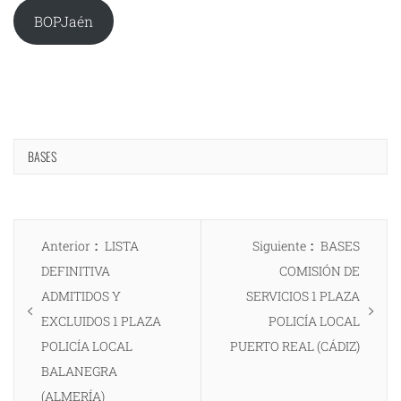
BOPJaén
BASES
Navegación
Entrada
Entrada
Anterior
LISTA
Siguiente
BASES
de
anterior:
siguiente:
DEFINITIVA
COMISIÓN DE
entradas
ADMITIDOS Y
SERVICIOS 1 PLAZA
EXCLUIDOS 1 PLAZA
POLICÍA LOCAL
POLICÍA LOCAL
PUERTO REAL (CÁDIZ)
BALANEGRA
(ALMERÍA)