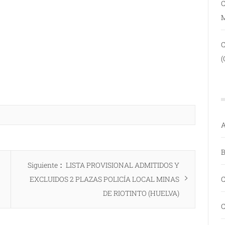
C
(
A
B
Entrada
Siguiente
LISTA PROVISIONAL ADMITIDOS Y
siguiente:
C
EXCLUIDOS 2 PLAZAS POLICÍA LOCAL MINAS
DE RIOTINTO (HUELVA)
C