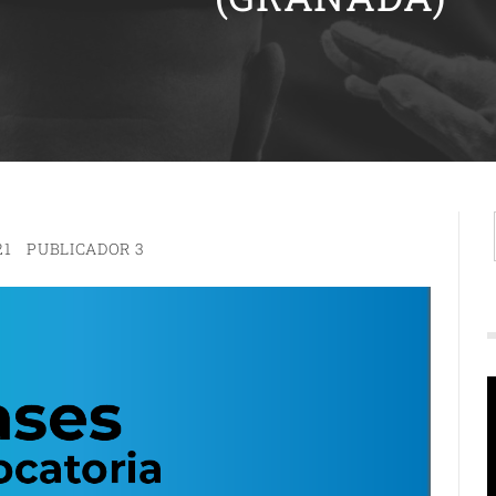
21
PUBLICADOR 3
R
d
v