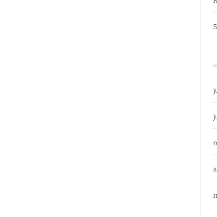
R
S
j
j
a
m