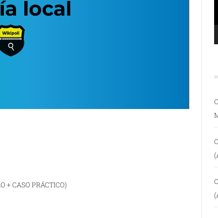
C
C
(
C
 + CASO PRÁCTICO)
(