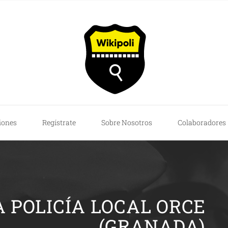
iones
Regístrate
Sobre Nosotros
Colaboradores
A POLICÍA LOCAL ORCE
(GRANADA)