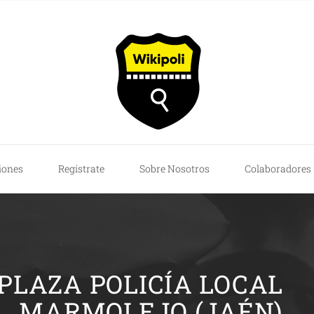
iones
Regístrate
Sobre Nosotros
Colaboradores
 PLAZA POLICÍA LOCAL
MARMOLEJO (JAÉN)