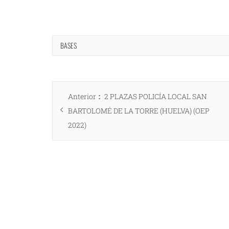
BASES
Navegación
Entrada
Anterior
2 PLAZAS POLICÍA LOCAL SAN
de
anterior:
BARTOLOMÉ DE LA TORRE (HUELVA) (OEP
entradas
2022)