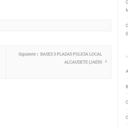
C
(
Entrada
Siguiente
BASES 3 PLAZAS POLICÍA LOCAL
siguiente:
ALCAUDETE (JAÉN)
A
B
C
C