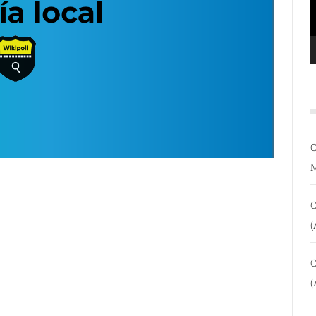
C
C
(
C
(