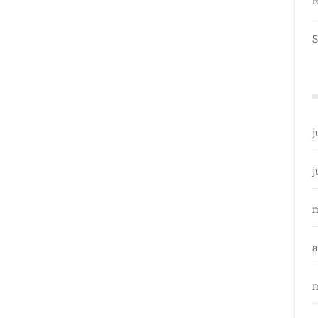
R
S
j
j
a
m