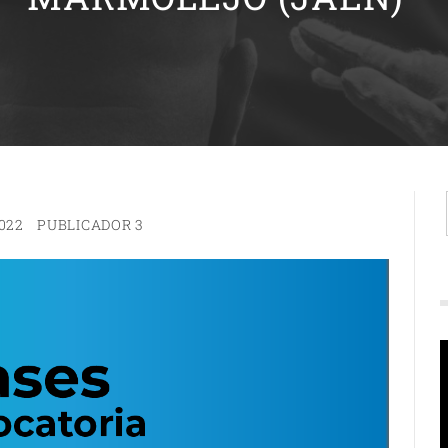
022
PUBLICADOR 3
R
d
v