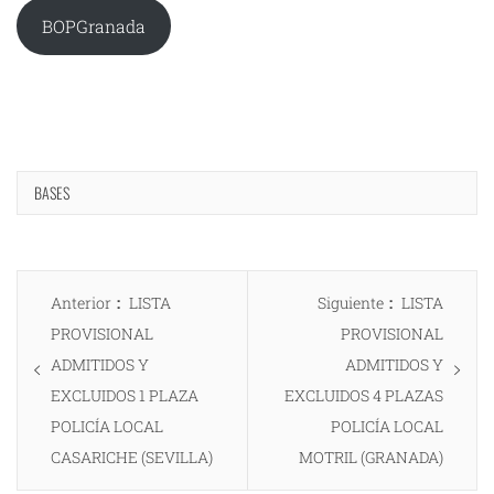
BOPGranada
BASES
Navegación
Entrada
Entrada
Anterior
LISTA
Siguiente
LISTA
de
anterior:
siguiente:
PROVISIONAL
PROVISIONAL
entradas
ADMITIDOS Y
ADMITIDOS Y
EXCLUIDOS 1 PLAZA
EXCLUIDOS 4 PLAZAS
POLICÍA LOCAL
POLICÍA LOCAL
CASARICHE (SEVILLA)
MOTRIL (GRANADA)