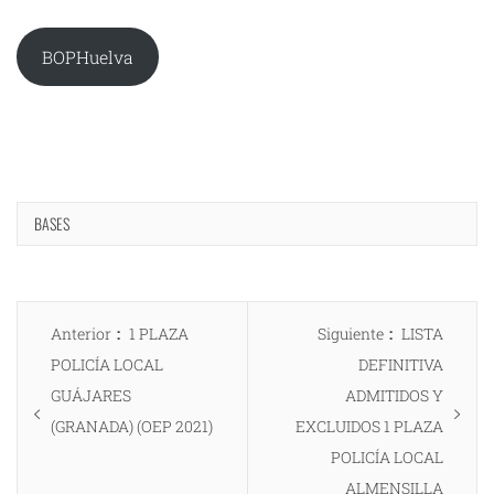
BOPHuelva
BASES
Navegación
Entrada
Entrada
Anterior
1 PLAZA
Siguiente
LISTA
de
anterior:
siguiente:
POLICÍA LOCAL
DEFINITIVA
entradas
GUÁJARES
ADMITIDOS Y
(GRANADA) (OEP 2021)
EXCLUIDOS 1 PLAZA
POLICÍA LOCAL
ALMENSILLA