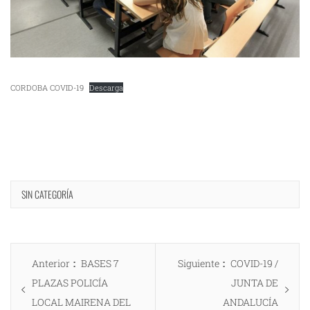
CORDOBA COVID-19
Descarga
SIN CATEGORÍA
Navegación
Entrada
Entrada
Anterior
BASES 7
Siguiente
COVID-19 /
de
anterior:
siguiente:
PLAZAS POLICÍA
JUNTA DE
entradas
LOCAL MAIRENA DEL
ANDALUCÍA