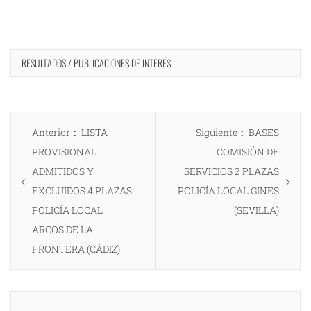
RESULTADOS / PUBLICACIONES DE INTERÉS
Navegación
Entrada
Entrada
Anterior
LISTA
Siguiente
BASES
de
anterior:
siguiente:
PROVISIONAL
COMISIÓN DE
entradas
ADMITIDOS Y
SERVICIOS 2 PLAZAS
EXCLUIDOS 4 PLAZAS
POLICÍA LOCAL GINES
POLICÍA LOCAL
(SEVILLA)
ARCOS DE LA
FRONTERA (CÁDIZ)