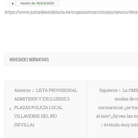
https://www.juntadeandalucia.es/organismos/consejo/sesion/deta
NOVEDADES NORMATIVAS
Navegación
Entrada
Entrad
Anterior
LISTA PROVISIONAL
Siguiente
La OMS 
de
anterior:
siguient
ADMITIDOS Y EXCLUIDOS 3
modos de co
entradas
PLAZAS POLICÍA LOCAL
coronavirus: ¿se tr
VILLAVERDE DEL RÍO
el aire? ¿Sirven las 
(SEVILLA)
/ Artículo muy int