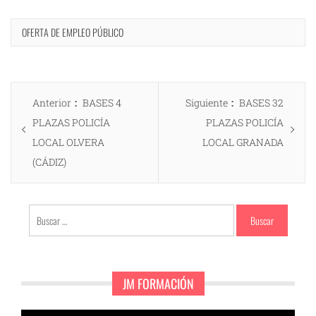
OFERTA DE EMPLEO PÚBLICO
Navegación
Entrada
Entrada
Anterior
BASES 4
Siguiente
BASES 32
de
anterior:
siguiente:
PLAZAS POLICÍA
PLAZAS POLICÍA
entradas
LOCAL OLVERA
LOCAL GRANADA
(CÁDIZ)
Buscar:
JM FORMACIÓN