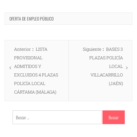
OFERTA DE EMPLEO PÚBLICO
Navegación
Entrada
Entrada
Anterior
LISTA
Siguiente
BASES 3
de
anterior:
siguiente:
PROVISIONAL
PLAZAS POLICÍA
entradas
ADMITIDOS Y
LOCAL
EXCLUIDOS 4 PLAZAS
VILLACARRILLO
POLICÍA LOCAL
(JAÉN)
CÁRTAMA (MÁLAGA)
Buscar: