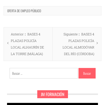
OFERTA DE EMPLEO PÚBLICO
Navegación
Entrada
Entrada
Anterior
BASES 4
Siguiente
BASES 4
de
anterior:
siguiente:
PLAZAS POLICÍA
PLAZAS POLICÍA
entradas
LOCAL ALHAURÍN DE
LOCAL ALMODÓVAR
LA TORRE (MÁLAGA)
DEL RÍO (CÓRDOBA)
Buscar:
JM FORMACIÓN