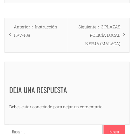
Navegación
Entrada
Entrada
Anterior
Instrucción
Siguiente
3 PLAZAS
de
anterior:
siguiente:
15/V-109
POLICÍA LOCAL
entradas
NERJA (MÁLAGA)
DEJA UNA RESPUESTA
Debes estar conectado para dejar un comentario.
Buscar: