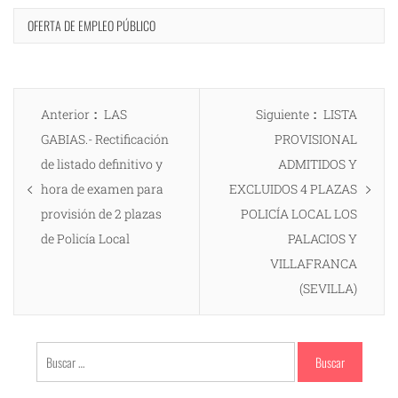
OFERTA DE EMPLEO PÚBLICO
Navegación
Entrada
Entrada
Anterior
LAS
Siguiente
LISTA
de
anterior:
siguiente:
GABIAS.- Rectificación
PROVISIONAL
entradas
de listado definitivo y
ADMITIDOS Y
hora de examen para
EXCLUIDOS 4 PLAZAS
provisión de 2 plazas
POLICÍA LOCAL LOS
de Policía Local
PALACIOS Y
VILLAFRANCA
(SEVILLA)
Buscar: