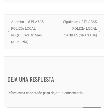
Navegación
Entrada
Entrada
Anterior
8 PLAZAS
Siguiente
2 PLAZAS
de
anterior:
siguiente:
POLICÍA LOCAL
POLICÍA LOCAL
entradas
ROQUETAS DE MAR
CANILES (GRANADA)
(ALMERÍA)
DEJA UNA RESPUESTA
Debes estar conectado para dejar un comentario.