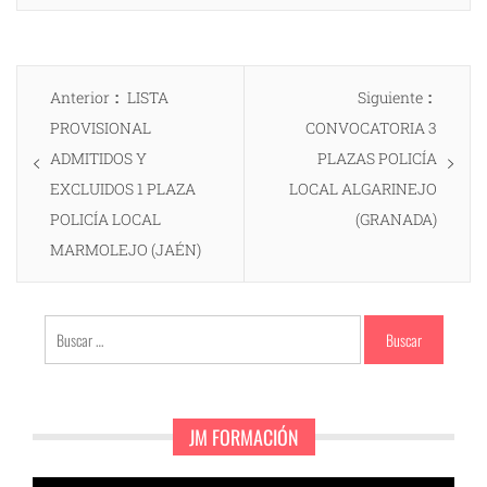
Navegación
Entrada
Entrad
Anterior
LISTA
Siguiente
de
anterior:
siguien
PROVISIONAL
CONVOCATORIA 3
entradas
ADMITIDOS Y
PLAZAS POLICÍA
EXCLUIDOS 1 PLAZA
LOCAL ALGARINEJO
POLICÍA LOCAL
(GRANADA)
MARMOLEJO (JAÉN)
Buscar:
JM FORMACIÓN